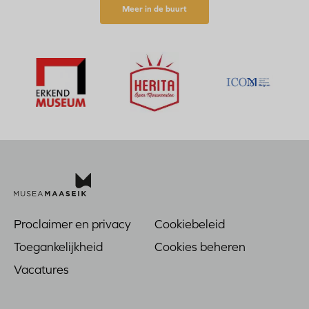
Meer in de buurt
Bezoek
Be
Bezoek
de
de
de
website
web
website
Bezoek
van
van
van
de
Herita
Erkend
website
Open
Museum
van
Monumenten
ICOM
Proclaimer en privacy
Cookiebeleid
Voet
Toegankelijkheid
Cookies beheren
Vacatures