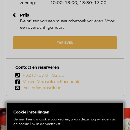
zondag:
10:00-13:00, 13:30-17:00
Prijs
De prijzen van een museumbezoek variëren. Voor
een overzicht, ga naar:
TARIEVEN
Contact en reserveren
Telefoon
+32 (0) 89 81 92 90
nummer
Musea Maaseik op Facebook
Email
musea@maaseik.be
age
Cookie instellingen
Beheer hier uw cookie voorkeuren, u kan deze nog wijzigen via
de cookie link in de voettekst.