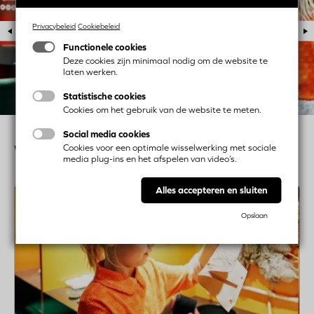
Privacybeleid
Cookiebeleid
1 / 4
Functionele cookies
Deze cookies zijn minimaal nodig om de website te
laten werken.
Statistische cookies
Cookies om het gebruik van de website te meten.
Social media cookies
Wat te doen in de buurt?
Cookies voor een optimale wisselwerking met sociale
media plug-ins en het afspelen van video’s.
Alles accepteren en sluiten
Image
Lees
meer
over
De
Opslaan
ontdekkingskelder:
voor
jong
en
oud