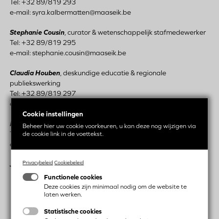
Tel: +32 89/819 293
e-mail: syra.kalbermatten@maaseik.be
Stephanie Cousin
, curator & wetenschappelijk stafmedewerker
Tel: +32 89/819 295
e-mail: stephanie.cousin@maaseik.be
Claudia Houben
, deskundige educatie & regionale
publiekswerking
Tel: +32 89/819 297
e-mail: claudia.houben@maaseik.be
Cookie instellingen
Inge Brungs
, (depot)medewerker
Beheer hier uw cookie voorkeuren, u kan deze nog wijzigen via
Tel: +32 89/560 544
de cookie link in de voettekst.
e-mail: inge.brungs@maaseik.be
Privacybeleid
Cookiebeleid
Jean-Claude Craeghs
, medewerker logistiek en techniek
Functionele cookies
Deze cookies zijn minimaal nodig om de website te
laten werken.
Statistische cookies