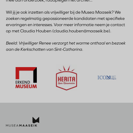
Wil jij je ook inzetten als vrijwilliger bij de Musea Maaseik? We
zoeken regelmatig gepassioneerde kandidaten met specifieke
ervaringen en interesses. Voor meer informatie neem je contact
op met Claudia Houben (claudia.houben@maaseik.be).
Beeld: Vrijwilliger Renee verzorgt het warme onthaal en bezoek
aan de Kerkschatten van Sint-Catharina.
Bezoek
Be
Bezoek
de
de
de
website
web
website
Bezoek
van
van
van
de
Herita
Erkend
website
Open
Museum
van
Monumenten
ICOM