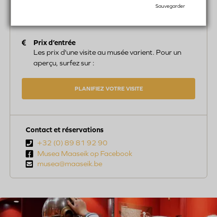
Vendredi:
10:00-17:00
Sauvegarder
Samedi:
10:00-13:00, 13:30-17:00
Dimanche:
10:00-13:00, 13:30-17:00
Prix d’entrée
Les prix d'une visite au musée varient. Pour un
aperçu, surfez sur :
PLANIFIEZ VOTRE VISITE
Contact et réservations
Telefoon
+32 (0) 89 81 92 90
nummer
Musea Maaseik op Facebook
Email
musea@maaseik.be
age