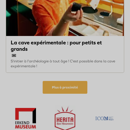
La cave expérimentale : pour petits et
grands
S'initier à l'archéologie à tout âge ! C'est possible dans la cave
expérimentale !
Plus à proximité
Bezoek
Be
Bezoek
de
de
de
website
web
website
Bezoek
van
van
van
de
Herita
Erkend
website
Open
Museum
van
Monumenten