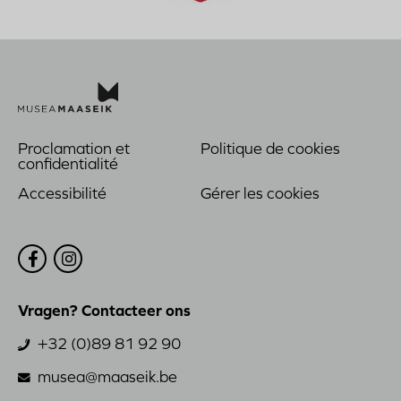
ICOM
Proclamation et
Politique de cookies
Voet
confidentialité
Accessibilité
Gérer les cookies
Bezoek
Bezoek
ons
ons
op
op
Facebook
Instagram
Vragen? Contacteer ons
+32 (0)89 81 92 90
musea@maaseik.be