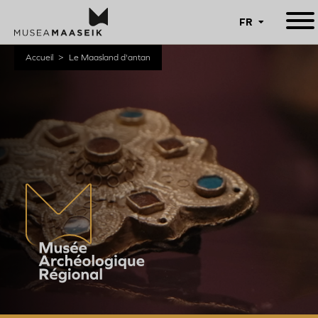
Open
FR
mobiel
menu
Aller
au
Fil
Accueil
Le Maasland d'antan
contenu
d'Ariane
principal