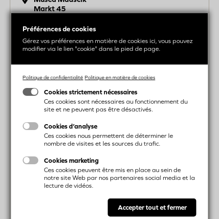
Markt
45
3680
Maaseik
Comment arriver ici?
Préférences de cookies
Gérez vos préférences en matière de cookies ici, vous pouvez
Image
modifier via le lien "cookie" dans le pied de page.
Politique de confidentialité
Politique en matière de cookies
Cookies strictement nécessaires
Ces cookies sont nécessaires au fonctionnement du
site et ne peuvent pas être désactivés.
Cookies d’analyse
Ces cookies nous permettent de déterminer le
nombre de visites et les sources du trafic.
Cookies marketing
Ces cookies peuvent être mis en place au sein de
Heures d’ouverture
notre site Web par nos partenaires social media et la
Lundi:
Fermé
lecture de vidéos.
Mardi:
10:00-17:00
Mercredi:
10:00-17:00
Accepter tout et fermer
Jeudi:
10:00-17:00