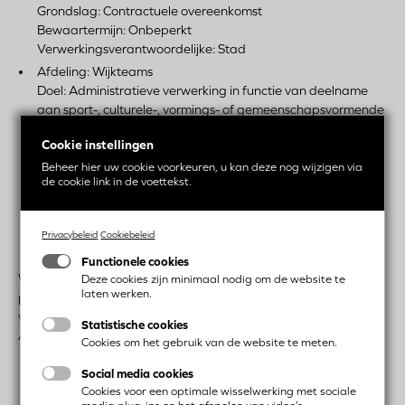
Grondslag: Contractuele overeenkomst
Bewaartermijn: Onbeperkt
Verwerkingsverantwoordelijke: Stad
Afdeling: Wijkteams
Doel: Administratieve verwerking in functie van deelname
aan sport-, culturele-, vormings- of gemeenschapsvormende
activiteiten of gebruik van gezondheids-ondersteunende
Cookie instellingen
dienstverlening
Grondslag: Toestemming
Beheer hier uw cookie voorkeuren, u kan deze nog wijzigen via
de cookie link in de voettekst.
Bewaartermijn: Onbepaald
Verwerkingsverantwoordelijke: Stad
Privacybeleid
Cookiebeleid
Functionele cookies
Wij hebben niet de intentie om bijzondere en of gevoelige
Deze cookies zijn minimaal nodig om de website te
laten werken.
persoonsgegevens te verwerken (de "bijzondere categorieën
van persoonsgegevens" zoals gedefinieerd in Art. 9 van de
Statistische cookies
AVG), tenzij dit wettelijk vereist is en mits uw toestemming.
Cookies om het gebruik van de website te meten.
Social media cookies
Cookies voor een optimale wisselwerking met sociale