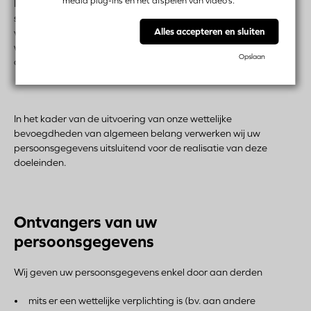
media plug-ins en het afspelen van video’s.
In principe verwerken wij ook geen gegevens in verband met
strafbare feiten (zoals gedefinieerd in Art. 10 van de AVG), al
Alles accepteren en sluiten
verwerken wij uiteraard wel gegevens over (veroordeelde)
wanbetalers. Deze gegevens kunnen ook worden doorgegeven
Opslaan
aan gerechtsdeurwaarders.
In het kader van de uitvoering van onze wettelijke
bevoegdheden van algemeen belang verwerken wij uw
persoonsgegevens uitsluitend voor de realisatie van deze
doeleinden.
Ontvangers van uw
persoonsgegevens
Wij geven uw persoonsgegevens enkel door aan derden
mits er een wettelijke verplichting is (bv. aan andere