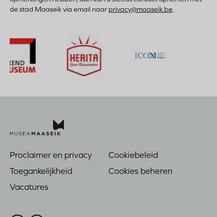
de stad Maaseik via email naar
privacy@maaseik.be
.
Bezoek
Be
de
de
Bezoek
website
web
Bezoek
de
van
van
de
website
Herita
Mu
website
van
Open
Pas
van
Monumenten
Mu
ICOM
Proclaimer en privacy
Cookiebeleid
Voet
Toegankelijkheid
Cookies beheren
Vacatures