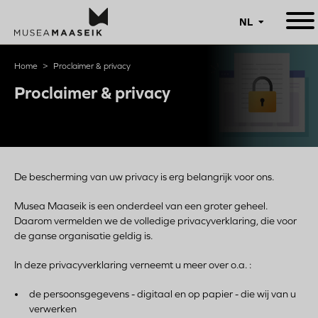
Open
NL
mobiel
menu
Overslaan
en
naar
Kruimelpad
Home
Proclaimer & privacy
de
inhoud
Proclaimer & privacy
gaan
De bescherming van uw privacy is erg belangrijk voor ons.
Musea Maaseik is een onderdeel van een groter geheel.
Daarom vermelden we de volledige privacyverklaring, die voor
de ganse organisatie geldig is.
In deze privacyverklaring verneemt u meer over o.a. :
de persoonsgegevens - digitaal en op papier - die wij van u
verwerken