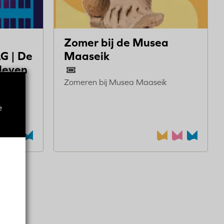
Zomer bij de Musea
 | De
Maaseik
leven
Zomeren bij Musea Maaseik
ter-
e