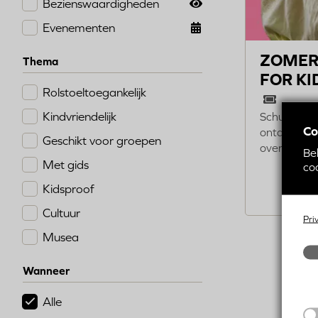
Bezienswaardigheden
Evenementen
ZOMER 
Thema
FOR KI
Rolstoeltoegankelijk
Kindvriendelijk
Schuif aan
Co
ontdek wat
Geschikt voor groepen
over vroege
Be
Met gids
coo
Kidsproof
Cultuur
Pri
Musea
Wanneer
Alle