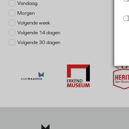
Vandaag
Morgen
Volgende week
Volgende 14 dagen
Volgende 30 dagen
Bezoek
Bezoek
de
de
website
Bezoek
website
van
de
van
Herita
website
Erkend
Open
van
Museum
Monumenten