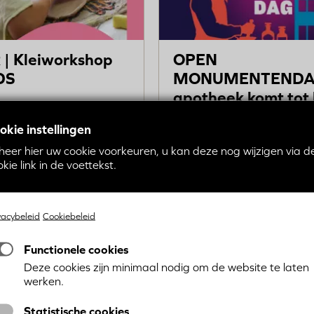
tot
leven
| Kleiworkshop
OPEN
DS
MONUMENTENDAG
apotheek komt tot 
, maak met je handen en
okie instellingen
 aardewerk ons vertelt
Stap binnen in een levende
r.
apotheek en ontmoet mees
heer hier uw cookie voorkeuren, u kan deze nog wijzigen via d
kie link in de voettekst.
apotheker Botti.
vacybeleid
Cookiebeleid
Functionele cookies
Deze cookies zijn minimaal nodig om de website te laten
werken.
Statistische cookies