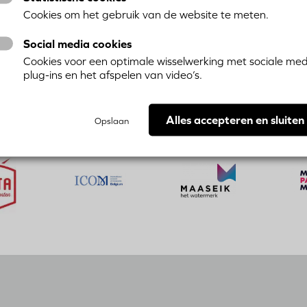
Cookies om het gebruik van de website te meten.
Social media cookies
Cookies voor een optimale wisselwerking met sociale med
plug-ins en het afspelen van video’s.
Alles accepteren en sluiten
Opslaan
Bezoek
Bezoek
Bezoek
de
de
de
website
website
website
van
van
van
Museum
ICOM
Pass
Musées