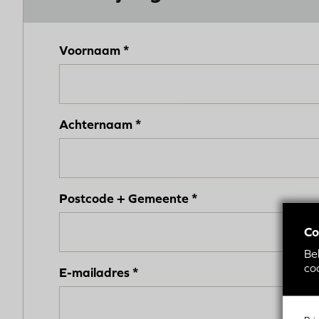
Voornaam
Achternaam
Postcode + Gemeente
Co
Be
coo
E-mailadres