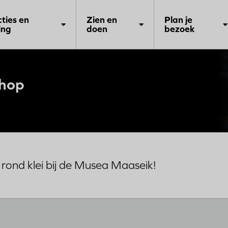
cties en
Zien en
Plan je
ing
doen
bezoek
shop
s rond klei bij de Musea Maaseik!