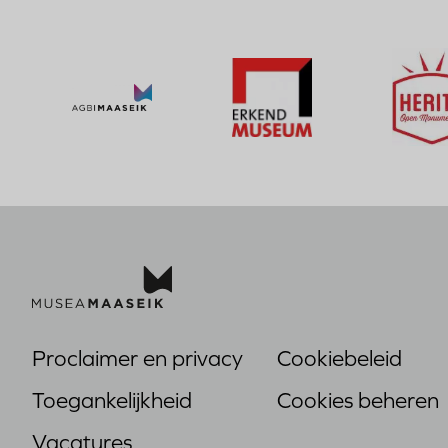
Bezoek
Bezoek
de
de
website
Bezoek
website
van
de
van
Herita
website
Erkend
Open
van
Museum
Monumenten
Proclaimer en privacy
Cookiebeleid
Voet
Toegankelijkheid
Cookies beheren
Vacatures