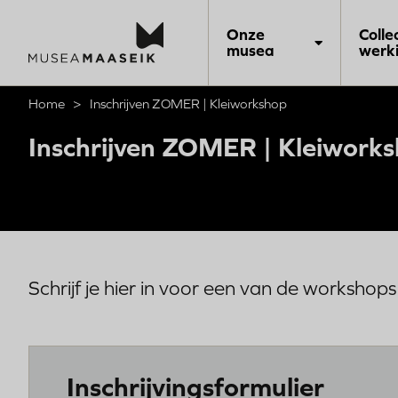
Hoofdnavigatie
Onze
Colle
musea
werk
Overslaan
en
Kruimelpad
Home
Inschrijven ZOMER | Kleiworkshop
naar
de
inhoud
Inschrijven ZOMER | Kleiwork
gaan
Schrijf je hier in voor een van de workshop
Inschrijvingsformulier