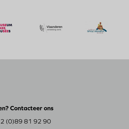
Bezoek
Bezoek
de
de
website
website
van
van
Kerkfabriek
Vlaanderen
Sint-
Verbeelding
Catharina
Werkt
Maaseik
en? Contacteer ons
2 (0)89 81 92 90