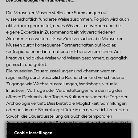
Die Sammlungen im Rampenlicht...
Die Maaseiker Museen stellen ihre Sammlungen auf
wissenschaftlich fundierte Weise zusammen. Folglich wird auch
aktiv daran gearbeitet, neues Wissen zu erwerben und die
eigene Expertise in Zusammenarbeit mit verschiedenen
Akteuren zu erweitern. Diese Ziele versuchen die Maaseiker
Museen durch konsequente Partnerschaften auf lokaler,
(eu)regionaler und internationaler Ebene zu erreichen. Auf
kreative und aktive Weise wird Wissen gesammelt, zugänglich
gemacht und geteilt.
Die musealen Dauerausstellungen und -themen werden
regelmäßig durch zusätzliche Recherchen und verschiedene
Zugänge wie Wechselausstellungen, Workshops, virtuelle
Initiativen, Vorträge oder Veranstaltungen wie den Tag des
offenen Denkmals, den Tag des Kulturerbes oder die Tage der
Archäologie vertieft. Dies bietet die Möglichkeit, Sammlungen
oder bestimmte Sammlungsstücke in ein neues Licht zu rücken.
Sowohl die Dauerausstellung als auch die temporären
Ausstellungen und Aktivitäten sind eher intim, aber authentisch,
was die Maaseiker Museen in der Region und im Vergleich zu
Cookie instellingen
anderen Kulturerbeverwaltern ziemlich einzigartig macht.