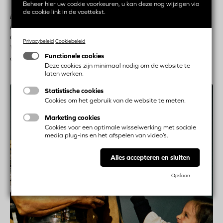
Beheer hier uw cookie voorkeuren, u kan deze nog wijzigen via
de cookie link in de voettekst.
Bild: Schenkung eines merowingischen Gefäßes aus
Neeroeteren durch Frau Grondelaers. Das bemerkenswerte
Gefäß wurde in den 1940er Jahren in der Nähe des heutigen
Privacybeleid
Cookiebeleid
Warredal in Neeroeteren zufällig gefunden und stammt aus
Functionele cookies
einem frühmittelalterlichen Grab (6.-7. Jahrhundert).
Deze cookies zijn minimaal nodig om de website te
laten werken.
Statistische cookies
Cookies om het gebruik van de website te meten.
Marketing cookies
Cookies voor een optimale wisselwerking met sociale
media plug-ins en het afspelen van video’s.
Alles accepteren en sluiten
Opslaan