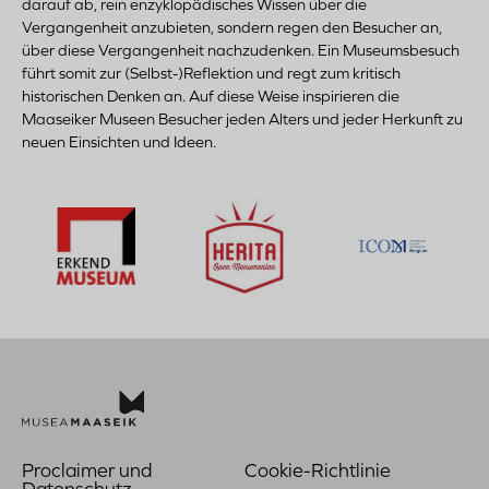
darauf ab, rein enzyklopädisches Wissen über die
Vergangenheit anzubieten, sondern regen den Besucher an,
über diese Vergangenheit nachzudenken. Ein Museumsbesuch
führt somit zur (Selbst-)Reflektion und regt zum kritisch
historischen Denken an. Auf diese Weise inspirieren die
Maaseiker Museen Besucher jeden Alters und jeder Herkunft zu
neuen Einsichten und Ideen.
Bezoek
Be
Bezoek
de
de
de
website
web
website
Bezoek
van
van
van
de
Herita
Erkend
website
Open
Museum
van
Monumenten
ICOM
Proclaimer und
Cookie-Richtlinie
Voet