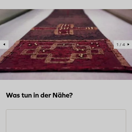
age
1 / 4
Was tun in der Nähe?
Image
Lees
meer
over
Der
Entdeckungskeller:
für