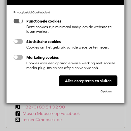
Öffnungszeiten
Montag:
Geschlossen
Privacybeleid
Cookiebeleid
Dienstag:
13:00-16:30
Functionele cookies
Mittwoch:
13:00-16:30
Deze cookies zijn minimaal nodig om de website te
Donnerstag:
13:00-16:30
laten werken.
Freitag:
13:00-16:30
Samstag:
13:00-16:30
Statistische cookies
Sonntag:
13:00-16:30
Cookies om het gebruik van de website te meten.
Marketing cookies
Eintrittspreise
Cookies voor een optimale wisselwerking met sociale
Tickets sind ausschließlich an der Kasse im Markt
media plug-ins en het afspelen van video’s.
45 erhältlich.
Alles accepteren en sluiten
Opslaan
Kontakt und reservieren
Telefoon
+32 (0) 89 81 92 90
nummer
Musea Maaseik op Facebook
Email
musea@maaseik.be