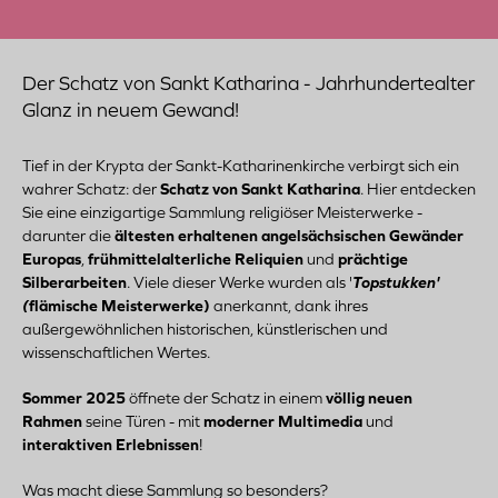
Der Schatz von Sankt Katharina - Jahrhundertealter
Glanz in neuem Gewand!
Tief in der Krypta der Sankt-Katharinenkirche verbirgt sich ein
wahrer Schatz: der
Schatz von Sankt Katharina
. Hier entdecken
Sie eine einzigartige Sammlung religiöser Meisterwerke -
darunter die
ältesten erhaltenen angelsächsischen Gewänder
Europas
,
frühmittelalterliche Reliquien
und
prächtige
Silberarbeiten
. Viele dieser Werke wurden als '
Topstukken'
(
flämische Meisterwerke)
anerkannt, dank ihres
außergewöhnlichen historischen, künstlerischen und
wissenschaftlichen Wertes.
Sommer 2025
öffnete der Schatz in einem
völlig neuen
Rahmen
seine Türen - mit
moderner Multimedia
und
interaktiven Erlebnissen
!
Was macht diese Sammlung so besonders?